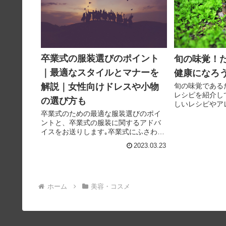
卒業式の服装選びのポイント
旬の味覚！
｜最適なスタイルとマナーを
健康になろう
旬の味覚である
解説｜女性向けドレスや小物
レシピを紹介し
の選び方も
しいレシピやア
のこの料理に関
卒業式のための最適な服装選びのポイ
す。
ントと、卒業式の服装に関するアドバ
イスをお送りします｡卒業式にふさわし
い服装の選び方や、季節や式場に合わ
2023.03.23
せた服装のアレンジ方法、おすすめの
アイテムやブランドなど、幅広く紹
介。卒業式の参加者や準備をしている
方...
ホーム
美容・コスメ