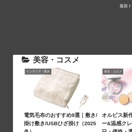
最新ト
美容・コスメ
インテリア・家具
美容・コスメ
電気毛布のおすすめ9選｜敷き/
オルビス新
掛け敷き/USBひざ掛け（2025
ー&温感ク
冬）
日・価格・