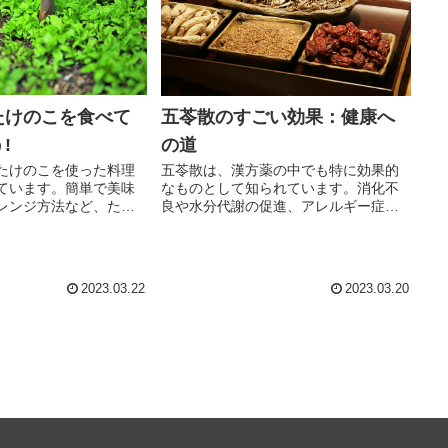
たけのこを食べて
五苓散のすごい効果：健康へ
!
の道
たけのこを使った料理
五苓散は、漢方薬の中でも特に効果的
ています。簡単で美味
なものとして知られています。消化不
レンジ方法など、たけ
良や水分代謝の促進、アレルギー症状
する情報をお届けしま
の緩和、血糖値の調整、疲労回復な
ど、様々な健康効果があります。この
記事では、五苓散の健康への効果につ
いて詳しく解説します。
2023.03.22
2023.03.20