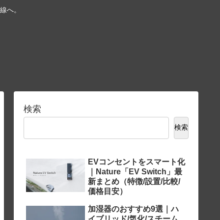
線へ。
検索
検索
EVコンセントをスマート化
｜Nature「EV Switch」最
新まとめ（特徴/設置/比較/
価格目安）
加湿器のおすすめ9選｜ハ
イブリッド/気化/スチーム