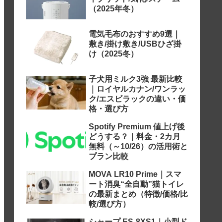
（2025年冬）
電気毛布のおすすめ9選｜
敷き/掛け敷き/USBひざ掛
け（2025冬）
子犬用ミルク3強 最新比較
｜ロイヤルカナン/ワンラッ
ク/エスビラックの違い・価
格・選び方
Spotify Premium 値上げ後
どうする？｜料金・2カ月
無料（～10/26）の活用術と
プラン比較
MOVA LR10 Prime｜スマ
ート消臭“全自動”猫トイレ
の最新まとめ（特徴/価格/比
較/選び方）
シャープ ES-8XS1｜小型ド