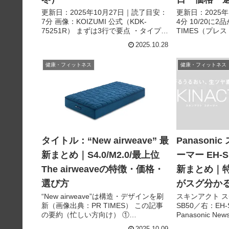
更新日：2025年10月27日｜読了目安：
更新日：2025
7分 画像：KOIZUMI 公式（KDK-
4分 10/20に
75251R） まずは3行で要点 ・タイプは
TIMES（プレ
敷き/掛け敷き/USBひざ掛けで使い分
3行で要点 ・
2025.10.28
け。丸洗い・ダニ対策・室温センサー
正を強化し2色＋
の有無も確認。 ・電気代は40〜60W
レンジングジェ
健康・フィットネス
健康・フィットネス
級...
限...
タイトル：“New airweave” 最
Panasoni
新まとめ｜S4.0/M2.0/最上位
ーマー EH-SB
The airweaveの特徴・価格・
新まとめ｜
選び方
がスグ分か
“New airweave”は構造・デザインを刷
スキンアクト ス
新（画像出典：PR TIMES） この記事
SB50／右：EH
の要約（忙しい方向け） ①
Panasonic N
10/28（火）に新シリーズ発売。店頭と
約（忙しい方向
2025.10.09