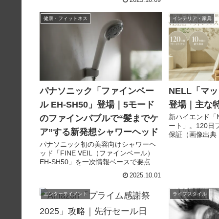
公式で入手可能。 ② S4.0＝カスタマイ
EH-SB50、時
ズ性、M2.0＝2層のやさしさ、最上位
SB30。 ② アプ
健康・フィットネス
インテリア・家具
T...
パナソニック「ファインベー
NELL「マ
ル EH-SH50」登場｜5モード
登場｜主な
新ハイエンド「N
のファインバブルで“髪までケ
ート」。120日
ア”する新発想シャワーヘッド
保証（画像出典：
Morght））
パナソニック初の美容向けシャワーヘ
200,000円
ッド「FINE VEIL（ファインベール）
二層ポケットコイ
EH-SH50」を一次情報ベースで要点整
理。5つの水流モード、FBIAクラス
2025.10.01
4d、国内発売時期・想定価格帯、取付
可否や注意点、ReFa/ミラブルとの違い
エンターテイメント
ライフスタイル
を1ページで。