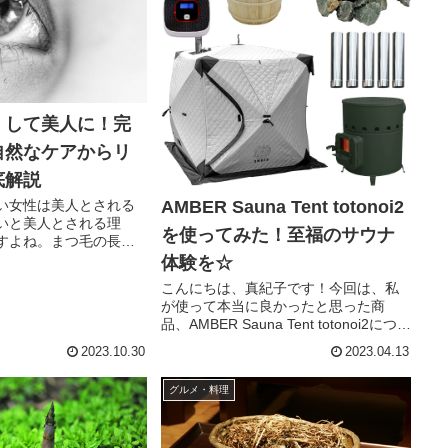
くして美人に！完
自然なケアからリ
底解説
い女性は美人とされる
AMBER Sauna Tent totonoi2
いと美人とされる理
を使ってみた！至福のサウナ
すよね。まつ毛の長さ
える印象に大きな影響
体験を☆
。今回はその秘密を探
こんにちは、真紀子です！今回は、私
う。顔のバランスが整
が使って本当に良かったと思った商
が長いと、顔のバラン
品、AMBER Sauna Tent totonoi2につい
て、詳しくご紹介したいと思います。
2023.10.30
2023.04.13
それでは、さっそく始めていきましょ
う！はじめに最近、自宅で簡単にサウ
グルメ・料理
ナが楽しめる...