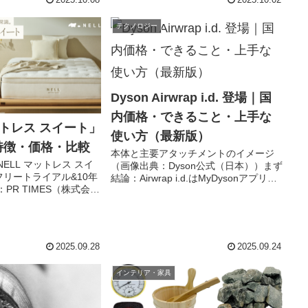
短温スチーム特化はEH-
理なくセルフケアできる汎用アーム。
リ連携で肌...
国内は9月上旬発売、店頭実勢は約
テクノロジー
2,980円です（公式標準価...
Dyson Airwrap i.d. 登場｜国
内価格・できること・上手な
ットレス スイート」
使い方（最新版）
特徴・価格・比較
本体と主要アタッチメントのイメージ
ELL マットレス スイ
（画像出典：Dyson公式（日本））まず
フリートライアル&10年
結論：Airwrap i.d.はMyDysonアプリ連
PR TIMES（株式会社
携×i.d. curlで巻き〜冷風までを最適化。
 まず結論：「スイート」は
国内は公式/量販ECで展開し、税込価格
（税込）〜の新ハイエンド。
の目安は公式表示に準拠。入...
ル×ユーロトップで...
2025.09.28
2025.09.24
インテリア・家具