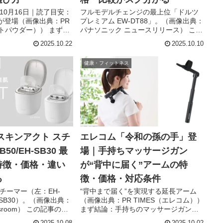
年10月16日｜読了目安：
フルモデルチェンジの最上位「ドルツ
2品が登場（画像出典：PR
プレミアム EW-DT88」。（画像出典：
ストパウダー）） まずは
パナソニック ニュースリリース） この
プレストパウダーは毛穴補
記事の要約（忙しい方向け） ① ハイエ
2025.10.22
2025.10.10
限定1色展開 ・温潤ク
ンド志向・歯間ケアを重視する人向け
ルは温感×保湿で数量
② 「歯間フィットブラシ×W音波振動」
健康・フィットネス
と「ブラッシン...
c スキンアクト スチ
エレコム「令和の孫の手」登
50/EH-SB30 最
場｜手持ちマッサージガン
特徴・価格・違い
が“背中に届く”アームの特
る
徴・価格・対応条件
チーマー（左：EH-
“背中まで届く”を実現する延長アーム
-SB30）。（画像出典：
（画像出典：PR TIMES（エレコム））
ewsroom） この記事の要
まず結論：手持ちのマッサージガンに
け） ① 高保湿重視は
取り付けるだけで、肩甲骨〜背中を無
2025.10.08
2025.10.02