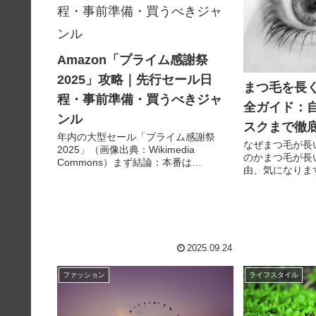
Amazon「プライム感謝祭
2025」攻略｜先行セール日
まつ毛を長
程・事前準備・買うべきジャ
全ガイド：
ンル
スクまで徹
年内の大型セール「プライム感謝祭
なぜまつ毛が長
2025」（画像出典：Wikimedia
のかまつ毛が長
Commons）まず結論：本番は
由、気になりま
10/7（火）0:00〜10/10（金）23:59、
は、実は顔に与
直前に10/4（土）〜10/6（月）の先行
を持っています
セールあり。日本はポイント還元やネ
っていきましょ
ット...
うまず、まつ毛
スが...
2025.09.24
ファッション
ライフスタイル