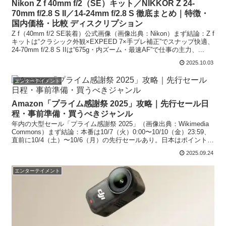
Nikon Z f 40mm f/2（SE）キット／NIKKOR Z 24-
70mm f/2.8 S II／14-24mm f/2.8 S 徹底まとめ｜特徴・
国内価格・比較 ディスクリプション
Z f（40mm f/2 SE装着）公式画像（画像出典：Nikon）まず結論：Z f
キットは“クラシック外観×EXPEED 7×手ブレ補正”でスナップ快適、
24-70mm f/2.8 S IIは“675g・内ズーム・最速AF”で仕事の主力、...
2025.10.03
エンターテイメント
Amazon「プライム感謝祭 2025」攻略｜先行セール日
程・事前準備・買うべきジャンル
年内の大型セール「プライム感謝祭 2025」（画像出典：Wikimedia
Commons）まず結論：本番は10/7（火）0:00〜10/10（金）23:59、
直前に10/4（土）〜10/6（月）の先行セールあり。日本はポイント還
元やネット...
2025.09.24
エンターテイメント