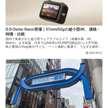
DJI Osmo Nano登場｜57mm/52gの超小型4K、価格・
特徴・比較
国内で発表された超小型ウェアラブルカメラ（画像出典：AV
Watch） まず結論：日本では64GBが43,890円(税込)から入手可能。
軽さ重視のVlog/旅行/子ども・ペット撮影に最適で、うなずき操作や
ドック連携で“手放し撮影”がしやすい...
2025.09.22
エンターテイメント