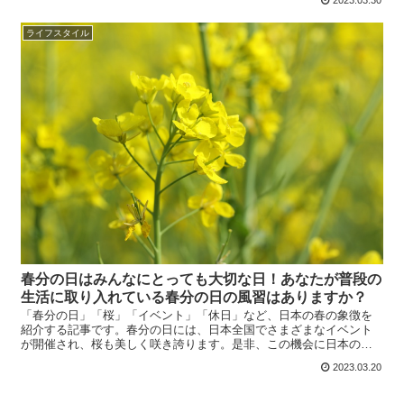
2023.03.30
ライフスタイル
春分の日はみんなにとっても大切な日！あなたが普段の
生活に取り入れている春分の日の風習はありますか？
「春分の日」「桜」「イベント」「休日」など、日本の春の象徴を
紹介する記事です。春分の日には、日本全国でさまざまなイベント
が開催され、桜も美しく咲き誇ります。是非、この機会に日本の春
を満喫してみてください。
2023.03.20