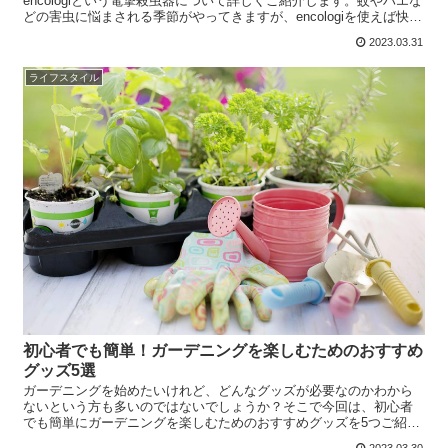
encologiという電撃殺虫器について詳しくご紹介します。蚊やハエな
どの害虫に悩まされる季節がやってきますが、encologiを使えば快適
な生活を手に入れることができます。私自身が使...
2023.03.31
ライフスタイル
初心者でも簡単！ガーデニングを楽しむためのおすすめ
グッズ5選
ガーデニングを始めたいけれど、どんなグッズが必要なのかわから
ないという方も多いのではないでしょうか？そこで今回は、初心者
でも簡単にガーデニングを楽しむためのおすすめグッズを5つご紹介
します。これらのグッズを揃えることで、手軽に植物を育てるこ...