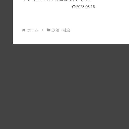
バレーのエコシステムの中核を担って
2023.03.16
きた銀行であり、新興企業向け投資を
受けているベンチャー企業と取引があ
った。しかし、FRBによる利上げで...
ホーム
政治・社会