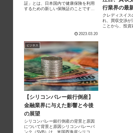
証」とは、日本国内で健康保険を利用
行業界の最
するための新しい保険証のことです。
正式名称は「マイナンバーカード（個
クレディスイス
人番号カード）」で、これまで健康保
れ、買収交渉が
険証や社会保険証として発行されてい
ことから、投資
た紙の保険証と同様に、医療機関での
ます。クレディ
2023.03.20
受...
報をお届けしま
ビジネス
【シリコンバレー銀行倒産】
金融業界に与えた影響と今後
の展望
シリコンバレー銀行倒産の背景と原因
について背景と原因シリコンバレーバ
ンク（SVB）は、米国西海岸シリコン