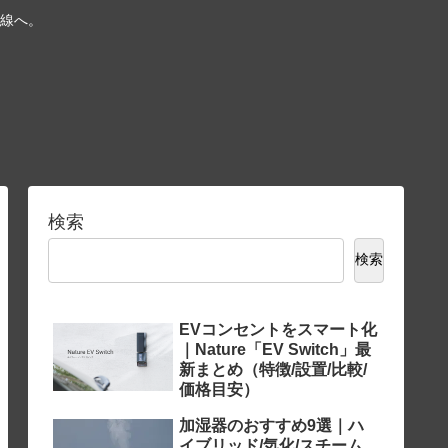
線へ。
検索
検索
EVコンセントをスマート化
｜Nature「EV Switch」最
新まとめ（特徴/設置/比較/
価格目安）
加湿器のおすすめ9選｜ハ
イブリッド/気化/スチーム