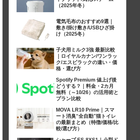
（2025年冬）
電気毛布のおすすめ9選｜
敷き/掛け敷き/USBひざ掛
け（2025冬）
子犬用ミルク3強 最新比較
｜ロイヤルカナン/ワンラッ
ク/エスビラックの違い・価
格・選び方
Spotify Premium 値上げ後
どうする？｜料金・2カ月
無料（～10/26）の活用術と
プラン比較
MOVA LR10 Prime｜スマ
ート消臭“全自動”猫トイレ
の最新まとめ（特徴/価格/比
較/選び方）
シャープ ES-8XS1｜小型ド