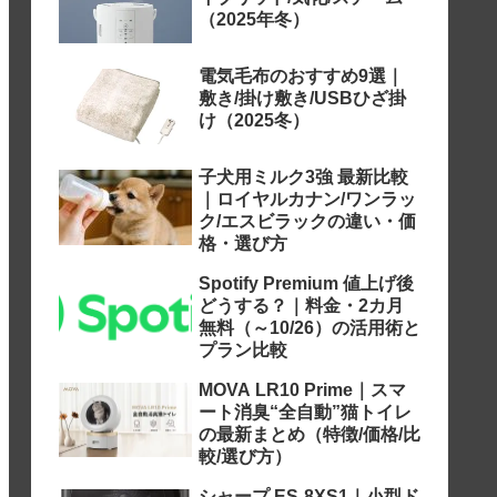
（2025年冬）
電気毛布のおすすめ9選｜
敷き/掛け敷き/USBひざ掛
け（2025冬）
子犬用ミルク3強 最新比較
｜ロイヤルカナン/ワンラッ
ク/エスビラックの違い・価
格・選び方
Spotify Premium 値上げ後
どうする？｜料金・2カ月
無料（～10/26）の活用術と
プラン比較
MOVA LR10 Prime｜スマ
ート消臭“全自動”猫トイレ
の最新まとめ（特徴/価格/比
較/選び方）
シャープ ES-8XS1｜小型ド