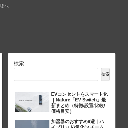
線へ。
検索
検索
EVコンセントをスマート化
｜Nature「EV Switch」最
新まとめ（特徴/設置/比較/
価格目安）
加湿器のおすすめ9選｜ハ
イブリッド/気化/スチーム