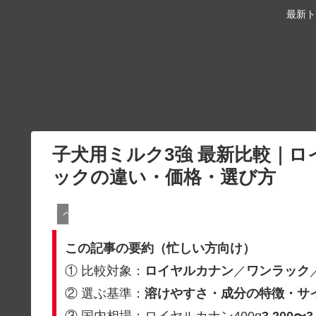
最新ト
子犬用ミルク3強 最新比較｜ロ
ックの違い・価格・選び方
ペット・動物
この記事の要約（忙しい方向け）
① 比較対象：
ロイヤルカナン
／
ワンラック
② 選ぶ基準：
溶けやすさ・成分の特徴・サ
③ 国内相場：ロイヤルカナン400g
3,200〜3