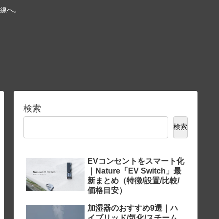
線へ。
検索
検索
EVコンセントをスマート化
｜Nature「EV Switch」最
新まとめ（特徴/設置/比較/
価格目安）
加湿器のおすすめ9選｜ハ
イブリッド/気化/スチーム