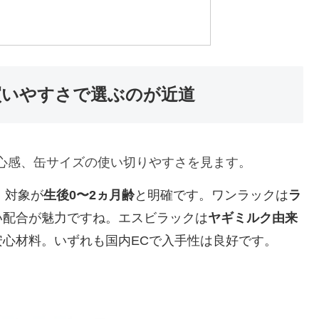
買いやすさで選ぶのが近道
安心感、缶サイズの使い切りやすさを見ます。
、対象が
生後0〜2ヵ月齢
と明確です。ワンラックは
ラ
い配合が魅力ですね。エスビラックは
ヤギミルク由来
心材料。いずれも国内ECで入手性は良好です。