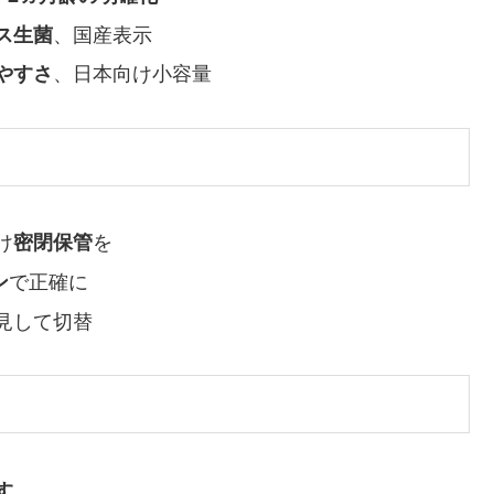
ス生菌
、国産表示
やすさ
、日本向け小容量
け
密閉保管
を
ン
で正確に
見して切替
す