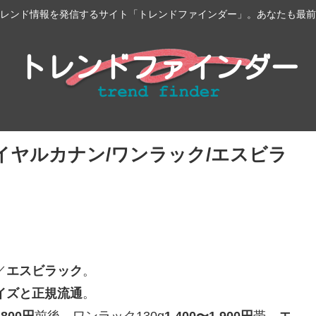
レンド情報を発信するサイト「トレンドファインダー」。あなたも最前
イヤルカナン/ワンラック/エスビラ
／
エスビラック
。
イズと正規流通
。
,800円
前後、ワンラック130g
1,400〜1,900円
帯、
エ