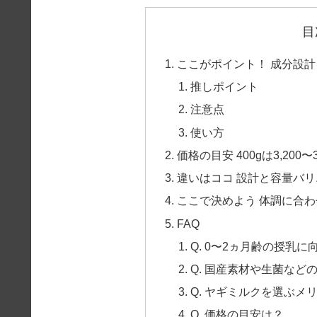
目
ここがポイント！ 成分設
推しポイント
注意点
使い方
価格の目安 400gは3,200〜3
違いはココ 設計と容量バ
ここで決めよう 体調に合わ
FAQ
Q. 0〜2ヵ月齢の授乳に
Q. 国産素材や生菌など
Q. ヤギミルクを選ぶメ
Q. 価格の目安は？