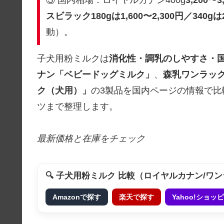
スビラック180gは1,600〜2,300円／340gは
動）。
子犬用粉ミルクは
消化性・調乳のしやすさ・
ナン「ベビードッグミルク」
、
森乳ワンラッ
ク（犬用）」
の3製品を国内ページの情報で
ツまで整理します。
最新価格と在庫をチェック
🔍 子犬用粉ミルク 比較（ロイヤルカナン/ワ
Amazonで探す
楽天で探す
Yahoo!ショ