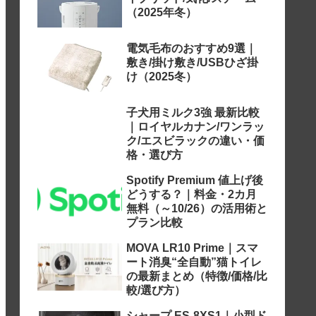
（2025年冬）
電気毛布のおすすめ9選｜
敷き/掛け敷き/USBひざ掛
け（2025冬）
子犬用ミルク3強 最新比較
｜ロイヤルカナン/ワンラッ
ク/エスビラックの違い・価
格・選び方
Spotify Premium 値上げ後
どうする？｜料金・2カ月
無料（～10/26）の活用術と
プラン比較
MOVA LR10 Prime｜スマ
ート消臭“全自動”猫トイレ
の最新まとめ（特徴/価格/比
較/選び方）
シャープ ES-8XS1｜小型ド