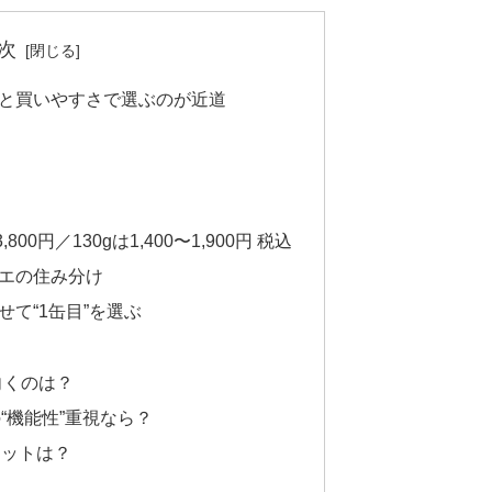
次
計と買いやすさで選ぶのが近道
,800円／130gは1,400〜1,900円 税込
リエの住み分け
せて“1缶目”を選ぶ
向くのは？
の“機能性”重視なら？
リットは？