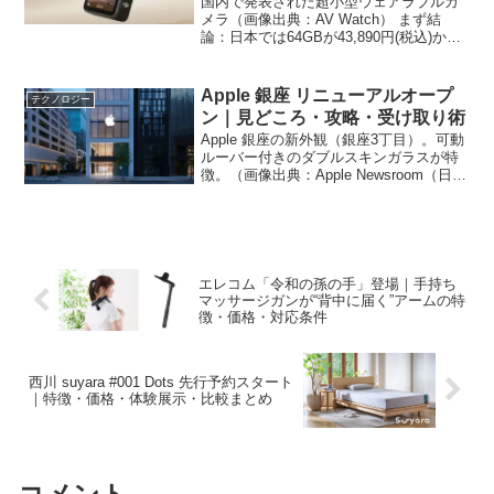
国内で発表された超小型ウェアラブルカ
メラ（画像出典：AV Watch） まず結
論：日本では64GBが43,890円(税込)から
入手可能。軽さ重視のVlog/旅行/子ども・
ペット撮影に最適で、うなずき操作やド
ック連携で“手放し撮影”がしやすい...
Apple 銀座 リニューアルオープ
テクノロジー
ン｜見どころ・攻略・受け取り術
Apple 銀座の新外観（銀座3丁目）。可動
ルーバー付きのダブルスキンガラスが特
徴。（画像出典：Apple Newsroom（日
本））まず結論：9/26（金）10時、Apple
銀座が“4フロアの新設計”で再始動。限定
ギフトカードやToda...
エレコム「令和の孫の手」登場｜手持ち
マッサージガンが“背中に届く”アームの特
徴・価格・対応条件
西川 suyara #001 Dots 先行予約スタート
｜特徴・価格・体験展示・比較まとめ