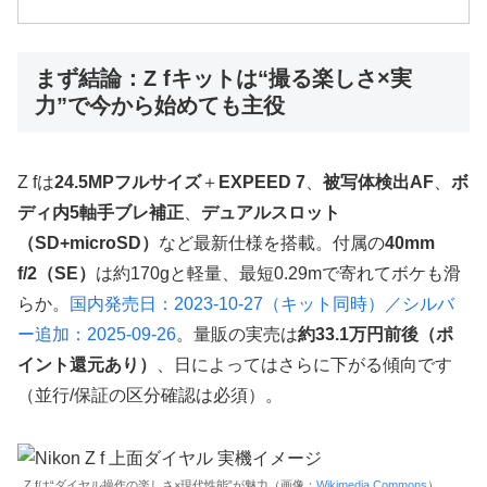
まず結論：Z fキットは“撮る楽しさ×実
力”で今から始めても主役
Z fは
24.5MPフルサイズ
＋
EXPEED 7
、
被写体検出AF
、
ボ
ディ内5軸手ブレ補正
、
デュアルスロット
（SD+microSD）
など最新仕様を搭載。付属の
40mm
f/2（SE）
は約170gと軽量、最短0.29mで寄れてボケも滑
らか。
国内発売日：2023-10-27（キット同時）／シルバ
ー追加：2025-09-26
。量販の実売は
約33.1万円前後（ポ
イント還元あり）
、日によってはさらに下がる傾向です
（並行/保証の区分確認は必須）。
Z fは“ダイヤル操作の楽しさ×現代性能”が魅力（画像：
Wikimedia Commons
）