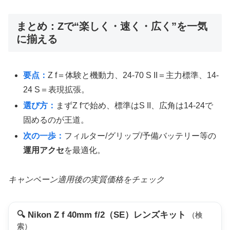
まとめ：Zで“楽しく・速く・広く”を一気
に揃える
要点：
Z f＝体験と機動力、24-70 S II＝主力標準、14-
24 S＝表現拡張。
選び方：
まずZ fで始め、標準はS II、広角は14-24で
固めるのが王道。
次の一歩：
フィルター/グリップ/予備バッテリー等の
運用アクセ
を最適化。
キャンペーン適用後の実質価格をチェック
🔍 Nikon Z f 40mm f/2（SE）レンズキット
（検
索）