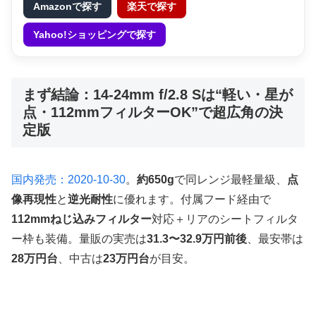
Amazonで探す
楽天で探す
Yahoo!ショッピングで探す
まず結論：14-24mm f/2.8 Sは“軽い・星が
点・112mmフィルターOK”で超広角の決
定版
国内発売：2020-10-30
。
約650g
で同レンジ最軽量級、
点
像再現性
と
逆光耐性
に優れます。付属フード経由で
112mmねじ込みフィルター
対応＋リアのシートフィルタ
ー枠も装備。量販の実売は
31.3〜32.9万円前後
、最安帯は
28万円台
、中古は
23万円台
が目安。