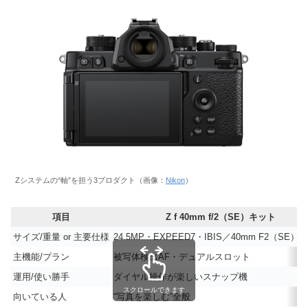
Zシステムの“軸”を担う3プロダクト（画像：
Nikon
）
項目
Z f 40mm f/2（SE）キット
サイズ/重量 or 主要仕様
24.5MP・EXPEED7・IBIS／40mm F2（SE）約
主機能/プラン
被写体検出AF・デュアルスロット
運用/使い勝手
ダイヤル操作が楽しいスナップ機
スクロールできます
向いている人
“写真を楽しむ”全般