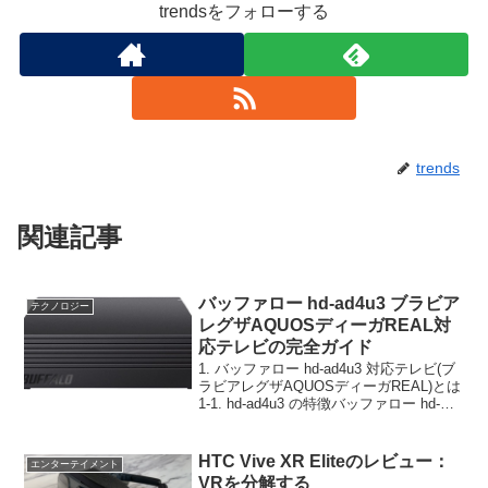
trendsをフォローする
trends
関連記事
バッファロー hd-ad4u3 ブラビア
テクノロジー
レグザAQUOSディーガREAL対
応テレビの完全ガイド
1. バッファロー hd-ad4u3 対応テレビ(ブ
ラビアレグザAQUOSディーガREAL)とは
1-1. hd-ad4u3 の特徴バッファロー hd-
ad4u3 は、高速なデータ転送が可能な外
付けハードディスクドライブ（HDD）で
あり、多く...
HTC Vive XR Eliteのレビュー：
エンターテイメント
VRを分解する