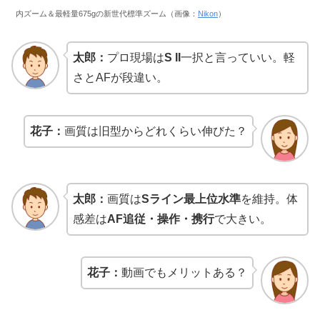
内ズーム＆最軽量675gの新世代標準ズーム（画像：
Nikon
）
太郎：
プロ現場は
S II
一択と言っていい。軽
さとAFが段違い。
花子：
画質は旧型からどれくらい伸びた？
太郎：
画質は
Sライン最上位水準
を維持。体
感差は
AF追従・操作・携行
で大きい。
花子：
動画でもメリットある？