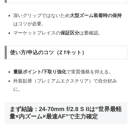
深いグリップではないため
大型ズーム装着時の保持
はコツが必要。
マーケットプレイスの
保証区分
は要確認。
使い方/申込のコツ（Z fキット）
量販ポイント/下取り強化
で実質価格を抑える。
外装貼替（プレミアムエクステリア）で自分好み
に。
まず結論：24-70mm f/2.8 S IIは“世界最軽
量×内ズーム×最速AF”で主力確定