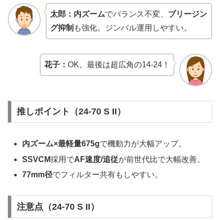
太郎：
内ズーム
でバランス不変、
ブリージン
グ抑制
も強化。ジンバル運用しやすい。
花子：
OK。最後は超広角の14-24！
推しポイント（24-70 S II）
内ズーム×最軽量675g
で機動力が大幅アップ。
SSVCM
採用で
AF速度/追従
が前世代比で大幅改善。
77mm径
でフィルター共有もしやすい。
注意点（24-70 S II）