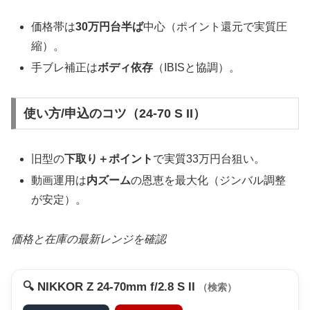
価格帯は
30万円台半ば
中心（ポイント還元で実質圧
縮）。
手ブレ補正は
ボディ依存
（IBISと協調）。
使い方/申込のコツ（24-70 S II）
旧型の
下取り＋ポイント
で実質33万円台狙い。
動画運用は
内ズーム
の恩恵を最大化（ジンバル調整
が安定）。
価格と在庫の最新レンジを確認
🔍 NIKKOR Z 24-70mm f/2.8 S II
（検索）