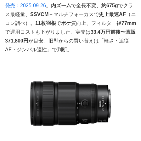
発売：2025-09-26
。
内ズーム
で全長不変、
約675g
でクラ
ス最軽量、
SSVCM
＋マルチフォーカスで
史上最速AF
（ニ
コン調べ）。
11枚羽根
でボケ質向上、フィルター径
77mm
で運用コストも下がりました。実売は
33.4万円前後〜直販
371,800円
が目安。旧型からの買い替えは「軽さ・追従
AF・ジンバル適性」で判断。