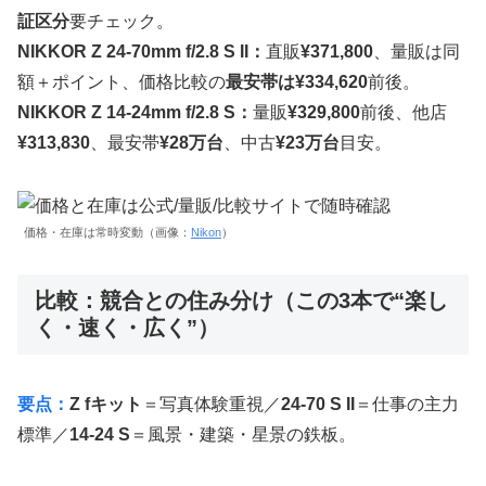
証区分
要チェック。
NIKKOR Z 24-70mm f/2.8 S II：
直販
¥371,800
、量販は同
額＋ポイント、価格比較の
最安帯は¥334,620
前後。
NIKKOR Z 14-24mm f/2.8 S：
量販
¥329,800
前後、他店
¥313,830
、最安帯
¥28万台
、中古
¥23万台
目安。
価格・在庫は常時変動（画像：
Nikon
）
比較：競合との住み分け（この3本で“楽し
く・速く・広く”）
要点：
Z fキット
＝写真体験重視／
24-70 S II
＝仕事の主力
標準／
14-24 S
＝風景・建築・星景の鉄板。