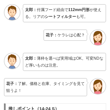
太郎：
付属フード経由で
112mm円形
が使え
る。リアの
シートフィルター
も可。
花子：
ケラレは心配？
太郎：
薄枠を選べば実用域はOK。可変NDな
ど厚いものは注意。
花子：
了解。価格と在庫、タイミングを見て
狙うよ！
推しポイント（14-24 S）