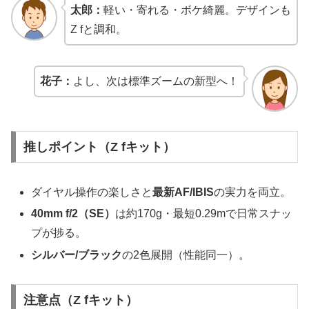
太郎：
軽い・寄れる・ボケ綺麗。デザインも
Z fと調和。
花子：
よし、次は標準ズームの新型へ！
推しポイント（Z fキット）
ダイヤル操作の楽しさと
最新AF/IBIS
の実力を両立。
40mm f/2（SE）
は約170g・最短0.29mで日常スナッ
プが捗る。
シルバー/ブラック
の2色展開（性能同一）。
注意点（Z fキット）