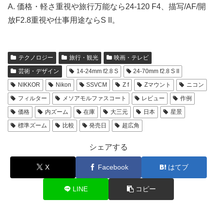
A. 価格・軽さ重視や旅行万能なら24-120 F4、描写/AF/開
放F2.8重視や仕事用途ならS II。
テクノロジー
旅行・観光
映画・テレビ
芸術・デザイン
14-24mm f2.8 S
24-70mm f2.8 S II
NIKKOR
Nikon
SSVCM
Z f
Zマウント
ニコン
フィルター
メソアモルファスコート
レビュー
作例
価格
内ズーム
在庫
大三元
日本
星景
標準ズーム
比較
発売日
超広角
シェアする
X
Facebook
はてブ
LINE
コピー