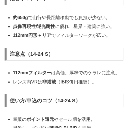
約650g
で山行や長距離移動でも負担が少ない。
点像再現性/逆光耐性
に優れ、星景・建築に強い。
112mm円形＋リア
でフィルターワークが広い。
注意点（14-24 S）
112mmフィルター
は高価。厚枠でのケラレに注意。
レンズ内VRは
非搭載
（IBIS併用推奨）。
使い方/申込のコツ（14-24 S）
量販の
ポイント還元
やセール期を活用。