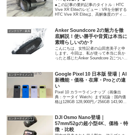
●この記事の要約記事のタイトル：HTC
Vive XR Eliteのレビュー：VRを分解する
HTC Vive XR Eliteは、高解像度のディス
プレイ、スムーズなトラッキング、強力
なコントローラーを備えた高性能なVRヘ
ッドセットである。こ...
Anker Soundcore 2の魅力を徹
インテリア・家具
底解説！使い勝手や音質は本当に
素晴らしいのか？
こんにちは、女性記者の山田恵美子と申
します。今回は、私が使って本当に良か
ったと感じたAnker Soundcore 2につい
て、詳しく解説していきます。Anker
Soundcore 2を紹介するにあたってAnker
Soundcore 2...
Google Pixel 10 日本版 登場｜AI
エンターテイメント
新機能・価格・在庫・Proとの違
い
Pixel 10 カラーラインナップ（画像出
典：ケータイ Watch）まず結論：国内価
格は128GB 128,900円／256GB 143,900
円（税込）。8/28発売・主要4キャリ
ア/Googleストアで展開。Tensor G5と新
AI...
DJI Osmo Nano登場｜
エンターテイメント
57mm/52gの超小型4K、価格・特
徴・比較