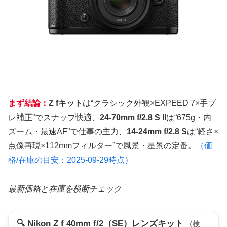
まず結論：
Z fキット
は“クラシック外観×EXPEED 7×手ブ
レ補正”でスナップ快適、
24-70mm f/2.8 S II
は“675g・内
ズーム・最速AF”で仕事の主力、
14-24mm f/2.8 S
は“軽さ×
点像再現×112mmフィルター”で風景・星景の定番。
（価
格/在庫の目安：2025-09-29時点）
最新価格と在庫を横断チェック
🔍 Nikon Z f 40mm f/2（SE）レンズキット
（検