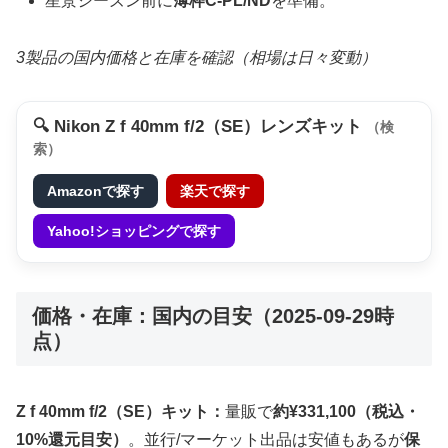
星景シーズン前に
薄枠C-PL/ND
を準備。
3製品の国内価格と在庫を確認（相場は日々変動）
🔍 Nikon Z f 40mm f/2（SE）レンズキット
（検
索）
Amazonで探す
楽天で探す
Yahoo!ショッピングで探す
価格・在庫：国内の目安（2025-09-29時
点）
Z f 40mm f/2（SE）キット：
量販で
約¥331,100（税込・
10%還元目安）
。並行/マーケット出品は安値もあるが
保