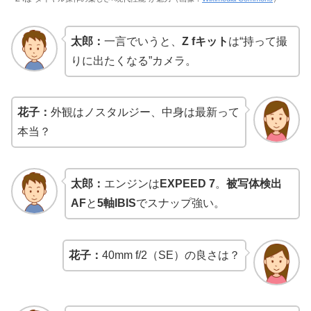
太郎：
一言でいうと、
Z fキット
は“持って撮
りに出たくなる”カメラ。
花子：
外観はノスタルジー、中身は最新って
本当？
太郎：
エンジンは
EXPEED 7
。
被写体検出
AF
と
5軸IBIS
でスナップ強い。
花子：
40mm f/2（SE）の良さは？