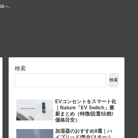
線へ。
検索
検索
EVコンセントをスマート化
｜Nature「EV Switch」最
新まとめ（特徴/設置/比較/
価格目安）
加湿器のおすすめ9選｜ハ
イブリッド/気化/スチーム