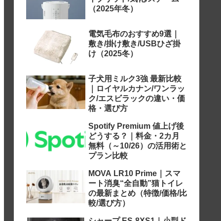
（2025年冬）
電気毛布のおすすめ9選｜
敷き/掛け敷き/USBひざ掛
け（2025冬）
子犬用ミルク3強 最新比較
｜ロイヤルカナン/ワンラッ
ク/エスビラックの違い・価
格・選び方
Spotify Premium 値上げ後
どうする？｜料金・2カ月
無料（～10/26）の活用術と
プラン比較
MOVA LR10 Prime｜スマ
ート消臭“全自動”猫トイレ
の最新まとめ（特徴/価格/比
較/選び方）
シャープ ES-8XS1｜小型ド