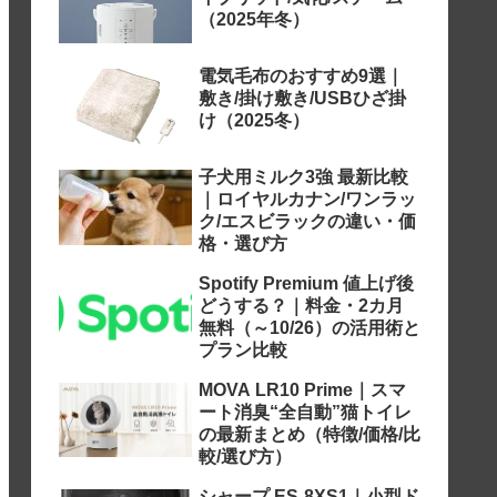
（2025年冬）
電気毛布のおすすめ9選｜
敷き/掛け敷き/USBひざ掛
け（2025冬）
子犬用ミルク3強 最新比較
｜ロイヤルカナン/ワンラッ
ク/エスビラックの違い・価
格・選び方
Spotify Premium 値上げ後
どうする？｜料金・2カ月
無料（～10/26）の活用術と
プラン比較
MOVA LR10 Prime｜スマ
ート消臭“全自動”猫トイレ
の最新まとめ（特徴/価格/比
較/選び方）
シャープ ES-8XS1｜小型ド