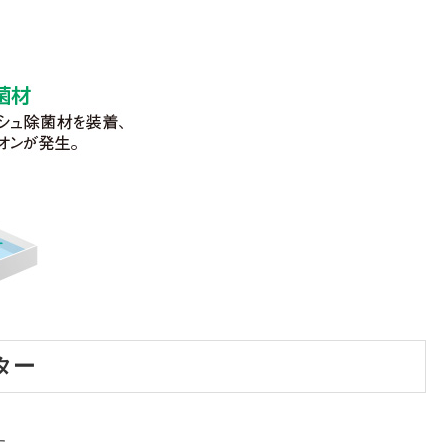
ター
す。