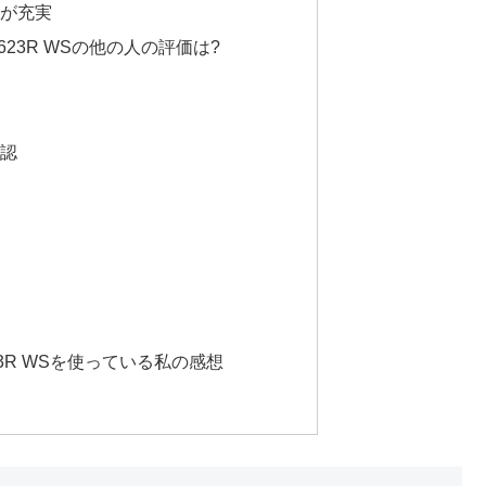
が充実
623R WSの他の人の評価は?
認
23R WSを使っている私の感想