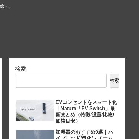
線へ。
検索
検索
EVコンセントをスマート化
｜Nature「EV Switch」最
新まとめ（特徴/設置/比較/
価格目安）
加湿器のおすすめ9選｜ハ
イブリッド/気化/スチーム