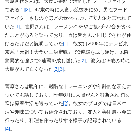
菅原初代さんは、大食い番組で活躍したフードファイター
である
[1]
[2]
。42歳の時に大食い競技を始め、男性フード
ファイターもしのぐほどの食べっぷりで実力派と言われて
いた
[1]
。菅原さんは、ラーメン25杯やご飯2升22合を食べ
たことがあると語っており、胃は皆さんと同じでそれが伸
びるだけだと説明していた
[1]
。彼女は2008年にテレビ東
京系『元祖！大食い王決定戦』で3連覇を成し遂げ、以降
驚異的な強さで3連覇を成し遂げた
[2]
。彼女は59歳の時に
大腸がんで亡くなった
[2]
[3]
。
菅原さんは晩年に、過酷なトレーニングや年齢的な衰えに
ついても話しており、昨年6月に大腸がんと診断されて以
降は療養生活を送っていた
[2]
。彼女のブログでは日常生
活や趣味についても紹介されており、友人と美術展示会に
行ったり、料理を作ったりする様子が記録されている
[4]
。