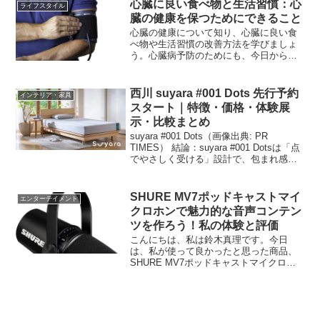
商品をお探しの方も多いと思いますの
心臓に良い食べ物と生活習慣：心
ライフスタイル
で、ぜひ最後までお付き合い...
臓の健康を保つためにできること
心臓の健康について知り、心臓に良い食
べ物や生活習慣の改善方法を学びましょ
う。心臓病予防のためにも、今日からで
きる心臓に良い習慣を取り入れましょ
う。
西川 suyara #001 Dots 先行予約
インテリア・家具
スタート｜特徴・価格・体験展
示・比較まとめ
suyara #001 Dots（画像出典: PR
TIMES） 結論：suyara #001 Dotsは「点
でやさしく受ける」設計で、包まれ感と
寝返りのしやすさを両立。先行予約の割
引と体験展示を活用すれば、高コスパで
失敗しにくい選び方がで...
SHURE MV7ポッドキャストマイ
エンターテイメント
クロホンで魅力的な音声コンテン
ツを作ろう！私の体験と評価
こんにちは、私は鈴木真理です。今日
は、私が使って良かったと思った商品、
SHURE MV7ポッドキャストマイクロホ
ンについてご紹介します。この記事で
は、このマイクの機能や特徴、使用感、
評価やレビューなどについて詳しくご紹
介します。ぜひ最後まで...