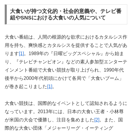
大食いが持つ文化的・社会的意義や、テレビ番
組やSNSにおける大食いの人気について
大食い番組は、人間の根源的な欲求におけるカタルシス作
用を持ち、爽快感とカタルシスを提供することで人気があ
ります
[1]
。1989年の『日曜ビッグスペシャル』から始ま
り、『テレビチャンピオン』などの素人参加型エンターテ
インメント番組で大食い競技が取り上げられ、1990年代
後半から2000年代初頭にかけて各局で「大食いブーム」
が巻き起こりました
[1]
。
大食い競技は、国際的なイベントとして認知されるように
なっています。2013年には、日本の大食い王者・小林尊
が米国の大会で優勝し、注目を集めました
[2]
。また、国
際的な大食い団体「メジャーリーグ・イーティング