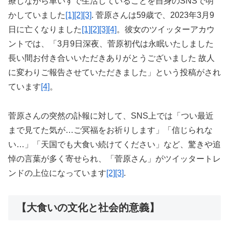
療しながら車いすで生活していることを自身のSNSで明
かしていました
[1]
[2]
[3]
. 菅原さんは59歳で、2023年3月9
日に亡くなりました
[1]
[2]
[3]
[4]
。彼女のツイッターアカウ
ントでは、「3月9日深夜、菅原初代は永眠いたしました
長い間お付き合いいただきありがとうございました 故人
に変わりご報告させていただきました」という投稿がされ
ています
[4]
。
菅原さんの突然の訃報に対して、SNS上では「つい最近
まで見てた気が…ご冥福をお祈りします」「信じられな
い…」「天国でも大食い続けてください」など、驚きや追
悼の言葉が多く寄せられ、「菅原さん」がツイッタートレ
ンドの上位になっています
[2]
[3]
.
【大食いの文化と社会的意義】