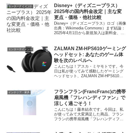
Disney+（ディズニープラス）
エンターテイメント
2025年の国内料金改定｜主な変
更点・価格・他社比較
Disney+（ディズニープラス）ロゴ（画像
出典：Wikimedia Commons）まず結論：
2025年4月1日から新規加入は新料金、既
存加入は5月の請求分から順次新料金に。
日本はスタンダード 月1,140円／年
11,400円、プレミアム...
ZALMAN ZM-HPS610ゲーミング
エンターテイメント
ヘッドセット: あなたのゲーム体
験を次のレベルへ
こんにちは！アスカ・ミヤモトです。今
日は私が使ってみて感動したゲーミング
ヘッドセット、ZALMAN ZM-HPS610に
ついて紹介していきますね。ZALMAN
ZM-HPS610ゲーミングヘッドセットとは
ZALMAN ZM-HPS610は、...
フランフラン(FrancFranc)の携帯
インテリア・家具
扇風機「フレハンディファン」で
涼しく過ごそう！
こんにちは！藤本結衣です。今回は、私
が使ってみて大変満足した商品、フラン
フランの携帯扇風機「フレハンディファ
ン」についてご紹介したいと思います。
これから夏に向けて、暑さ対策に役立つ