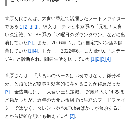
菅原初代さんは、大食い番組で活躍したフードファイター
である
[1]
[2]
[3]
[4]
。彼女は、テレビ東京系の「元祖！大食
い決定戦」やTBS系の「水曜日のダウンタウン」などに出
演していた
[2]
。また、2016年12月には自宅でパン店を開
業していた
[1]
[4]
。しかし、2022年6月に大腸がん「ステー
ジ4」と診断され、闘病生活を送っていた
[1]
[2]
[3]
[4]
。
菅原さんは、「大食いのペースは比例ではなく、微分積
分」と語るほど物事を効率的に考えることが得意だった
[3]
。全盛期には、「大食い王決定戦」で“殿堂入り”するほ
ど強かったが、近年の大食い番組では生粋のフードファイ
ターではなく、タレントやYouTuberばかりが台頭するこ
とから複雑な思いも抱えていた
[3]
。