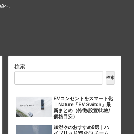
線へ。
検索
検索
EVコンセントをスマート化
｜Nature「EV Switch」最
新まとめ（特徴/設置/比較/
価格目安）
加湿器のおすすめ9選｜ハ
イブリッド/気化/スチーム