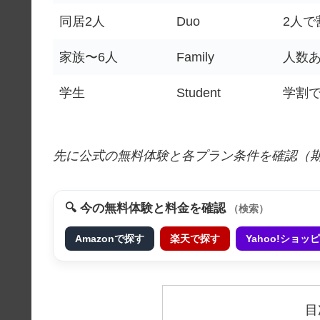
同居2人
Duo
2人で
家族〜6人
Family
人数
学生
Student
学割
先に公式の無料体験と各プラン条件を確認（
🔍 今の無料体験と料金を確認
（検索）
Amazonで探す
楽天で探す
Yahoo!ショ
目