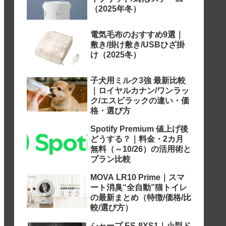
（2025年冬）
電気毛布のおすすめ9選｜
敷き/掛け敷き/USBひざ掛
け（2025冬）
子犬用ミルク3強 最新比較
｜ロイヤルカナン/ワンラッ
ク/エスビラックの違い・価
格・選び方
Spotify Premium 値上げ後
どうする？｜料金・2カ月
無料（～10/26）の活用術と
プラン比較
MOVA LR10 Prime｜スマ
ート消臭“全自動”猫トイレ
の最新まとめ（特徴/価格/比
較/選び方）
シャープ ES-8XS1｜小型ド