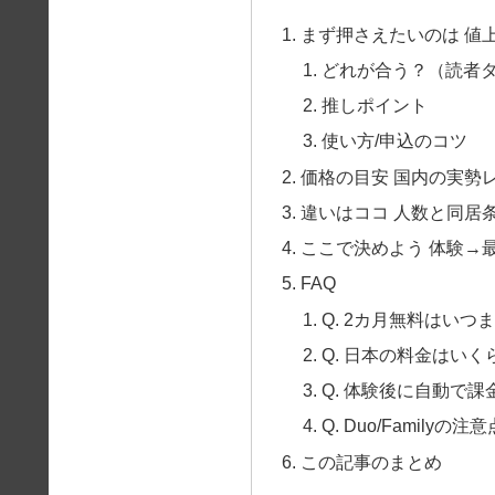
まず押さえたいのは 値
どれが合う？（読者
推しポイント
使い方/申込のコツ
価格の目安 国内の実勢レ
違いはココ 人数と同居
ここで決めよう 体験→
FAQ
Q. 2カ月無料はいつ
Q. 日本の料金はいく
Q. 体験後に自動で
Q. Duo/Familyの注
この記事のまとめ