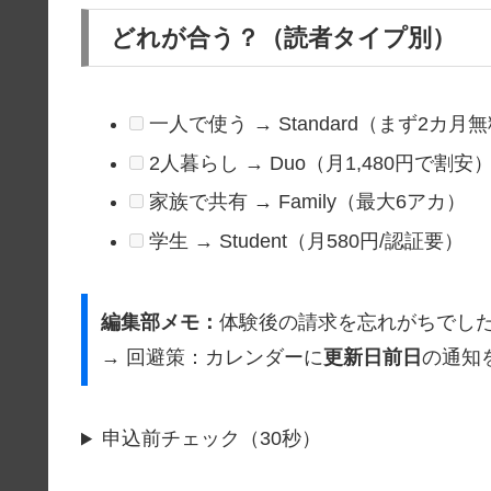
どれが合う？（読者タイプ別）
一人で使う → Standard（まず2カ月
2人暮らし → Duo（月1,480円で割安
家族で共有 → Family（最大6アカ）
学生 → Student（月580円/認証要）
編集部メモ：
体験後の請求を忘れがちでし
→ 回避策：カレンダーに
更新日前日
の通知
申込前チェック（30秒）