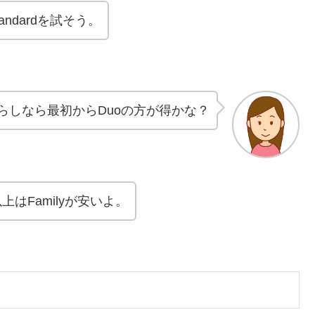
ndardを試そう。
らしなら最初からDuoの方が得かな？
上はFamilyが安いよ。