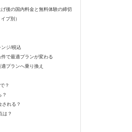
上げ後の国内料金と無料体験の締切
タイプ別）
ンジ/税込
条件で最適プランが変わる
最適プランへ乗り換え
まで？
ら？
課金される？
意点は？