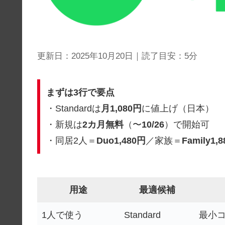
更新日：
2025年10月20日
｜読了目安：
5
分
まずは3行で要点
・Standardは
月1,080円
に値上げ（日本）
・新規は
2カ月無料
（〜
10/26
）で開始可
・同居2人＝
Duo1,480円
／家族＝
Family1,
用途
最適候補
1人で使う
Standard
最小