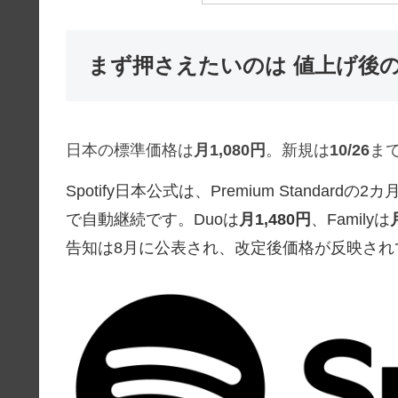
まず押さえたいのは 値上げ後
日本の標準価格は
月1,080円
。新規は
10/26
ま
Spotify日本公式は、Premium Standardの2
で自動継続です。Duoは
月1,480円
、Familyは
告知は8月に公表され、改定後価格が反映され