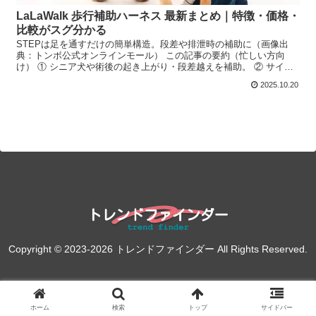
LaLaWalk 歩行補助ハーネス 最新まとめ｜特徴・価格・
比較がスグ分かる
STEPは足を通すだけの簡単構造。段差や排泄時の補助に（画像出
典：トンボ公式オンラインモール） この記事の要約（忙しい方向
け） ① シニア犬や術後の起き上がり・段差越えを補助。 ② サイズ
計測と装着手順の確認が失敗しにくいコツ。 ③ 価格は...
2025.10.20
Copyright © 2023-2026 トレンドファインダー All Rights Reserved.
ホーム
検索
トップ
サイドバー